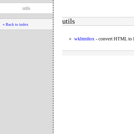
utils
utils
« Back to index
wkhtmltox
-
convert HTML to P